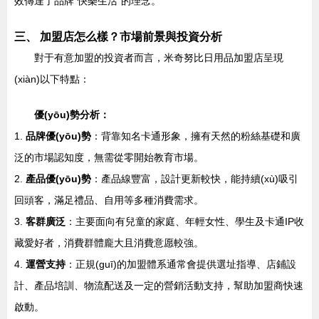
效傳達了品牌“快樂生活”的理念。
三、 加盟店怎么樣？市場前景與投資分析
對于有意加盟的投資者而言，米奇努比日用品加盟店呈現
(xiàn)以下特點：
優(yōu)勢分析：
1.
品牌優(yōu)勢
：背靠知名卡通形象，擁有天然的粉絲基礎和廣
泛的市場認知度，無需從零開始教育市場。
2.
產品優(yōu)勢
：產品線豐富，設計更新較快，能持續(xù)吸引
回頭客，滿足禮品、自用等多種消費需求。
3.
客群廣泛
：主要面向有兒童的家庭、年輕女性、學生及卡通IP收
藏愛好者，消費群體龐大且消費意愿較強。
4.
運營支持
：正規(guī)的加盟體系通常會提供選址指導、店鋪設
計、產品培訓、物流配送及一定的營銷活動支持，幫助加盟商快速
啟動。