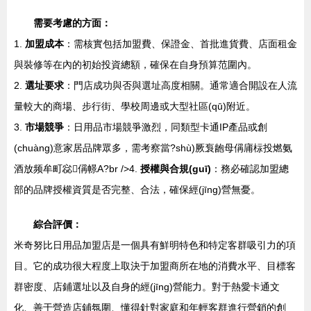
需要考慮的方面：
1.
加盟成本
：需核實包括加盟費、保證金、首批進貨費、店面租金
與裝修等在內的初始投資總額，確保在自身預算范圍內。
2.
選址要求
：門店成功與否與選址高度相關。通常適合開設在人流
量較大的商場、步行街、學校周邊或大型社區(qū)附近。
3.
市場競爭
：日用品市場競爭激烈，同類型卡通IP產品或創
(chuàng)意家居品牌眾多，需考察當?shù)厥袌龅母偁庯柡投燃氨
酒放频牟町惢偁幜Α?br />4.
授權與合規(guī)
：務必確認加盟總
部的品牌授權資質是否完整、合法，確保經(jīng)營無憂。
綜合評價：
米奇努比日用品加盟店是一個具有鮮明特色和特定客群吸引力的項
目。它的成功很大程度上取決于加盟商所在地的消費水平、目標客
群密度、店鋪選址以及自身的經(jīng)營能力。對于熱愛卡通文
化、善于營造店鋪氛圍、懂得針對家庭和年輕客群進行營銷的創