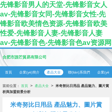
先锋影音男人的天堂-先锋影音女人
av-先锋影音女同-先锋影音女性-先
锋影音欧美情色资源-先锋影音欧美
性爱-先锋影音人妻-先锋影音人妻
av-先锋影音色-先锋影音色av资源网
合肥市譙芒貿易有限公司
首頁
企業(yè)簡介
產品大全
聯(lián)系我們
企業(yè
>
>
當前位置：
首頁
產品大全
米奇努比日用品 產品魅力、圖片賞
析與加盟前景分析
米奇努比日用品 產品魅力、圖片賞