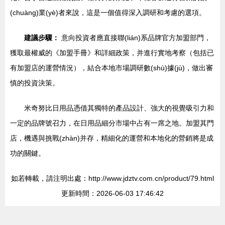
(chuàng)業(yè)者來說，這是一個值得深入調研和考慮的選項。
建議步驟：
意向投資者應直接聯(lián)系品牌官方加盟部門，
獲取最權威的《加盟手冊》和詳細政策，并進行實地考察（包括已
有加盟店的運營情況），結合本地市場調研數(shù)據(jù)，做出審
慎的投資決策。
米奇努比日用品憑借其獨特的產品設計、強大的視覺吸引力和
一定的品牌號召力，在日用品細分市場中占有一席之地。加盟其門
店，機遇與挑戰(zhàn)并存，精細化的運營和本地化的營銷將是成
功的關鍵。
如若轉載，請注明出處：http://www.jdztv.com.cn/product/79.html
更新時間：2026-06-03 17:46:42