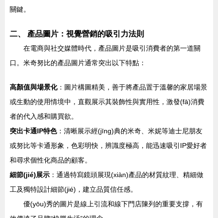
關鍵。
二、 產品圖片：視覺營銷的吸引力法則
在電商與社交媒體時代，產品圖片是吸引消費者的第一道關
口。米奇努比的產品圖片通常突出以下特點：
高顏值與場景化
：圖片構圖精美，善于將產品置于溫馨的家居場景
或生動的使用情境中，直觀展示其裝飾性與實用性，激發(fā)消費
者的代入感和購買欲。
突出卡通IP特色
：清晰展示經(jīng)典的米奇、米妮等迪士尼朋友
或努比等卡通形象，色彩明快，辨識度極高，能迅速吸引IP愛好者
和尋求個性化商品的顧客。
細節(jié)展示
：通過特寫鏡頭展現(xiàn)產品的材質紋理、精細做
工及獨特設計細節(jié)，建立品質信任感。
優(yōu)秀的圖片是線上引流和線下門店陳列的重要支撐，有