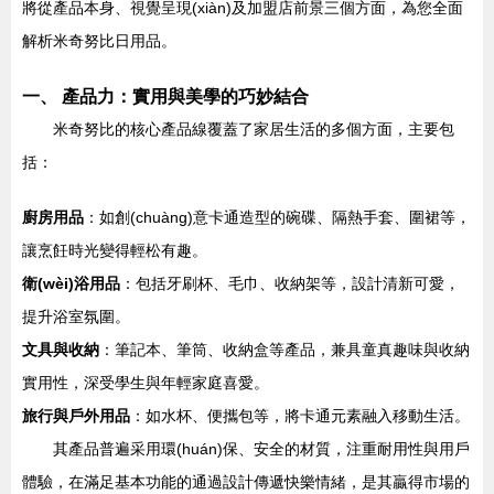
將從產品本身、視覺呈現(xiàn)及加盟店前景三個方面，為您全面
解析米奇努比日用品。
一、 產品力：實用與美學的巧妙結合
米奇努比的核心產品線覆蓋了家居生活的多個方面，主要包
括：
廚房用品
：如創(chuàng)意卡通造型的碗碟、隔熱手套、圍裙等，
讓烹飪時光變得輕松有趣。
衛(wèi)浴用品
：包括牙刷杯、毛巾、收納架等，設計清新可愛，
提升浴室氛圍。
文具與收納
：筆記本、筆筒、收納盒等產品，兼具童真趣味與收納
實用性，深受學生與年輕家庭喜愛。
旅行與戶外用品
：如水杯、便攜包等，將卡通元素融入移動生活。
其產品普遍采用環(huán)保、安全的材質，注重耐用性與用戶
體驗，在滿足基本功能的通過設計傳遞快樂情緒，是其贏得市場的